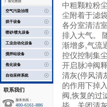
催化燃烧
中粗颗粒粉尘
空气污染治理
尘附着于滤袋
烘干设备
各分室清洁
喷砂/喷丸设备
排入大气。 
工业自动化设备
渐增多,气流
控仪控制集尘
搅拌站设备
开启脉冲阀释
焦化设备
清灰(停风清
自动采样系统
的作用下掉入
联系我们
阀,恢复的过
服务热线：
毕，关闭清
400-6161-886